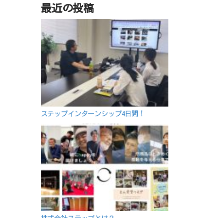
カ
最近の投稿
イ
ブ
ステップインターンシップ4日間！