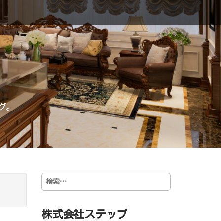
グ。
検
索:
株式会社ステップ