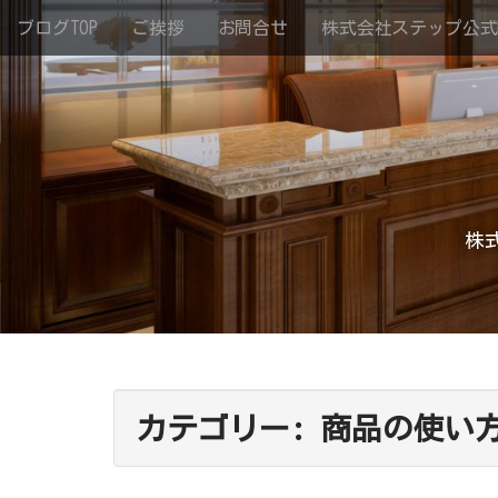
M
S
ブログTOP
ご挨拶
お問合せ
株式会社ステップ公式
k
a
i
i
p
n
t
m
o
e
c
n
o
n
u
t
株
e
n
t
カテゴリー:
商品の使い