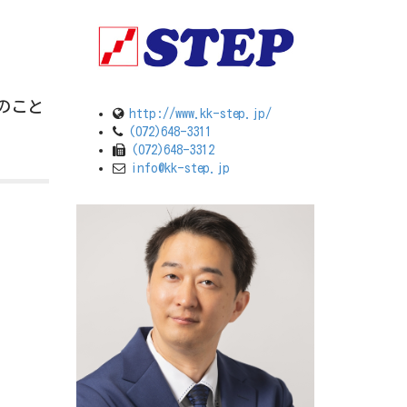
のこと
http://www.kk-step.jp/
(072)648-3311
(072)648-3312
info@kk-step.jp