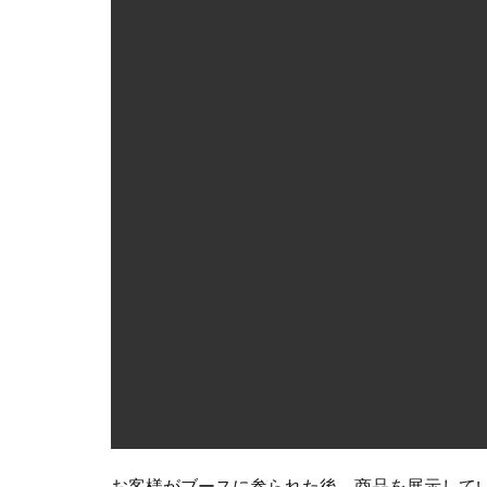
お客様がブースに参られた後、商品を展示して
また、お客様によってはケース内部の棚ガラス
もし弊社のケースをご使用される機会がございま