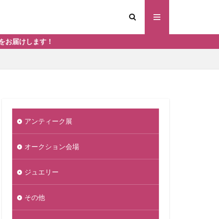
す！
アンティーク展
オークション会場
ジュエリー
その他