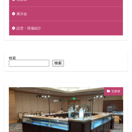
展示会
設営・現場紹介
検索
検索
宝飾展