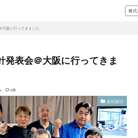
株式
＠大阪に行ってきました
針発表会＠大阪に行ってきま
w
0件
会社紹介