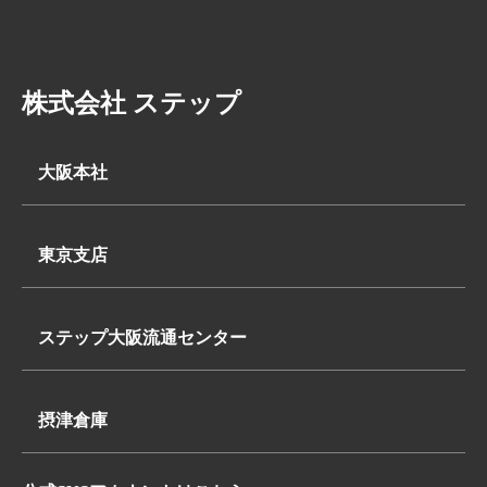
株式会社 ステップ
大阪本社
〒569-0062
大阪府高槻市下田部町2丁目7-2
東京支店
TEL:
〒340-0835
072-648-3311
埼玉県八潮市浮塚624-1
FAX:072-648-3312
ステップ大阪流通センター
TEL:
〒569-0062
048-950-8740
大阪府高槻市下田部町2丁目7-2
FAX:048-950-8260
摂津倉庫
TEL:
〒566-0052
072-648-3311