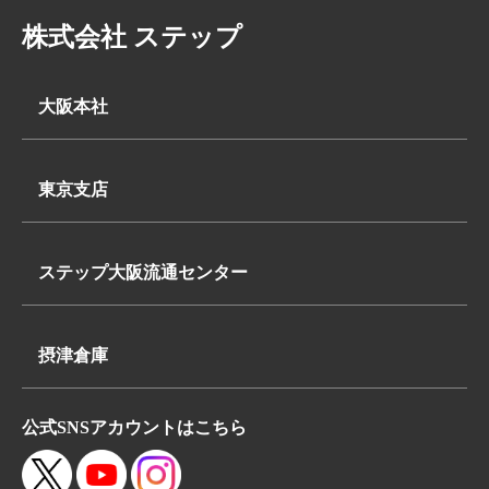
株式会社 ステップ
大阪本社
〒569-0062
大阪府高槻市下田部町2丁目7-2
東京支店
TEL:
〒340-0835
072-648-3311
埼玉県八潮市浮塚624-1
FAX:072-648-3312
ステップ大阪流通センター
TEL:
〒569-0062
048-950-8740
大阪府高槻市下田部町2丁目7-2
FAX:048-950-8260
摂津倉庫
TEL:
〒566-0052
072-648-3311
公式SNSアカウントはこちら
大阪府摂津市鳥飼本町4丁目5-19
FAX:072-648-3312