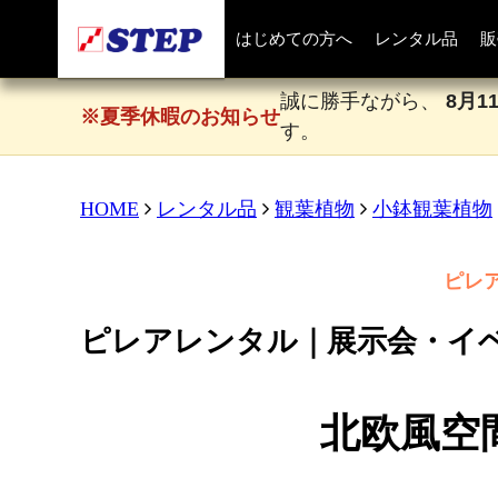
はじめての方へ
レンタル品
販
誠に勝手ながら、
8月1
※夏季休暇のお知らせ
す。
HOME
レンタル品
観葉植物
小鉢観葉植物
ピレ
ピレアレンタル｜展示会・イ
北欧風空