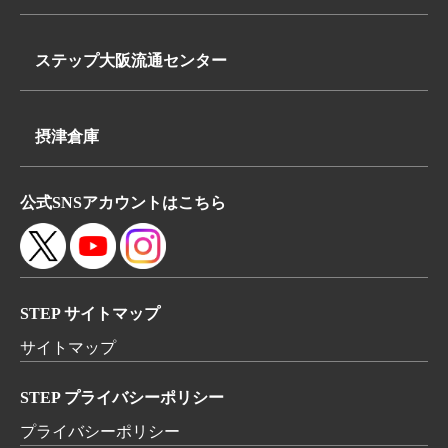
TEL:
〒340-0835
072-648-3311
埼玉県八潮市浮塚624-1
FAX:072-648-3312
ステップ大阪流通センター
TEL:
〒569-0062
048-950-8740
大阪府高槻市下田部町2丁目7-2
FAX:048-950-8260
摂津倉庫
TEL:
〒566-0052
072-648-3311
公式SNSアカウントはこちら
大阪府摂津市鳥飼本町4丁目5-19
FAX:072-648-3312
STEP サイトマップ
サイトマップ
STEP プライバシーポリシー
プライバシーポリシー