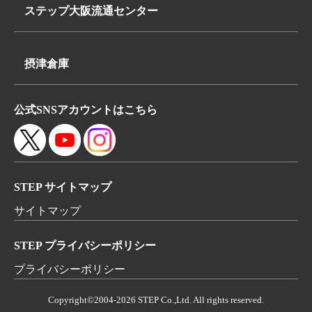
埼玉県八潮市浮塚624-1
FAX:072-648-3312
ステップ大阪流通センター
TEL:
〒569-0062
048-950-8740
大阪府高槻市下田部町2丁目7-2
FAX:048-950-8260
摂津倉庫
TEL:
〒566-0052
072-648-3311
公式SNSアカウントはこちら
大阪府摂津市鳥飼本町4丁目5-19
FAX:072-648-3312
STEP サイトマップ
サイトマップ
STEP プライバシーポリシー
プライバシーポリシー
Copyright©2004-
2026 STEP Co.,Ltd. All rights reserved.