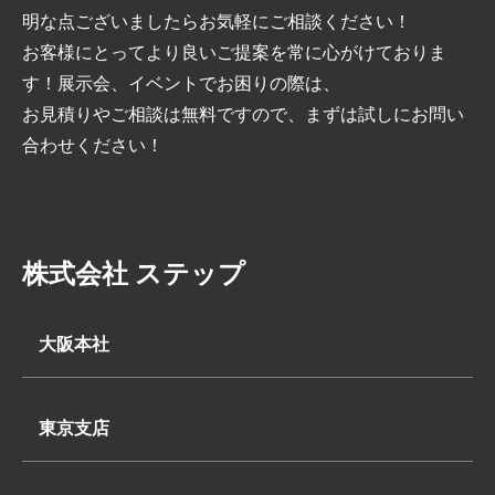
明な点ございましたらお気軽にご相談ください！
お客様にとってより良いご提案を常に心がけておりま
す！展示会、イベントでお困りの際は、
お見積りやご相談は無料ですので、まずは試しにお問い
合わせください！
株式会社 ステップ
大阪本社
〒569-0062
大阪府高槻市下田部町2丁目7-2
東京支店
TEL:
〒340-0835
072-648-3311