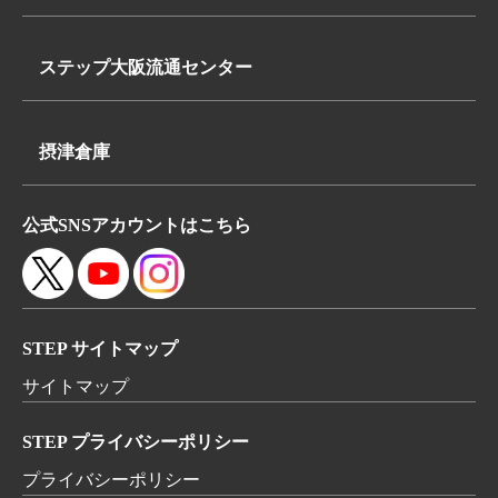
TEL:
〒340-0835
072-648-3311
埼玉県八潮市浮塚624-1
FAX:072-648-3312
ステップ大阪流通センター
TEL:
〒569-0062
048-950-8740
大阪府高槻市下田部町2丁目7-2
FAX:048-950-8260
摂津倉庫
TEL:
〒566-0052
072-648-3311
公式SNSアカウントはこちら
大阪府摂津市鳥飼本町4丁目5-19
FAX:072-648-3312
STEP サイトマップ
サイトマップ
STEP プライバシーポリシー
プライバシーポリシー