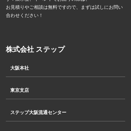
お見積りやご相談は無料ですので、まずは試しにお問い
合わせください！
株式会社 ステップ
大阪本社
〒569-0062
大阪府高槻市下田部町2丁目7-2
東京支店
TEL:
〒340-0835
072-648-3311
埼玉県八潮市浮塚624-1
FAX:072-648-3312
ステップ大阪流通センター
TEL:
〒569-0062
048-950-8740