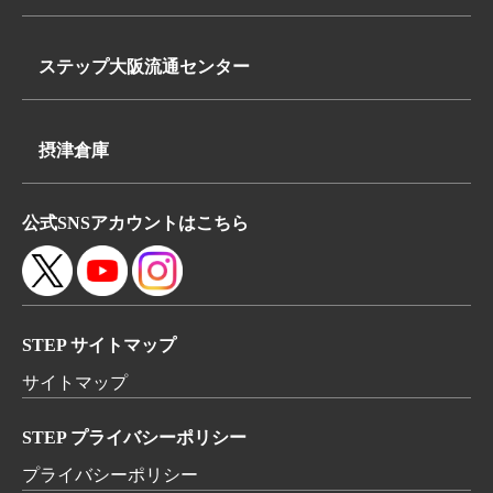
TEL:
〒340-0835
072-648-3311
埼玉県八潮市浮塚624-1
FAX:072-648-3312
ステップ大阪流通センター
TEL:
〒569-0062
048-950-8740
大阪府高槻市下田部町2丁目7-2
FAX:048-950-8260
摂津倉庫
TEL:
〒566-0052
072-648-3311
公式SNSアカウントはこちら
大阪府摂津市鳥飼本町4丁目5-19
FAX:072-648-3312
STEP サイトマップ
サイトマップ
STEP プライバシーポリシー
プライバシーポリシー