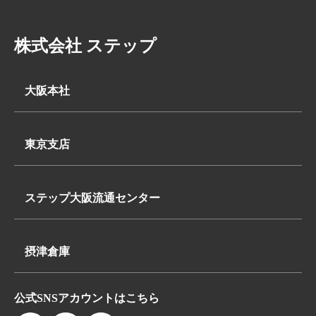
株式会社 ステップ
大阪本社
〒569-0062
大阪府高槻市下田部町2丁目7-2
東京支店
TEL:
〒340-0835
072-648-3311
埼玉県八潮市浮塚624-1
FAX:072-648-3312
ステップ大阪流通センター
TEL:
〒569-0062
048-950-8740
大阪府高槻市下田部町2丁目7-2
FAX:048-950-8260
摂津倉庫
TEL:
〒566-0052
072-648-3311
公式SNSアカウントはこちら
大阪府摂津市鳥飼本町4丁目5-19
FAX:072-648-3312