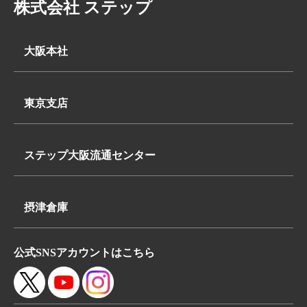
株式会社 ステップ
大阪本社
〒569-0062
大阪府高槻市下田部町2丁目7-2
東京支店
TEL:
〒340-0835
072-648-3311
埼玉県八潮市浮塚624-1
FAX:072-648-3312
ステップ大阪流通センター
TEL:
〒569-0062
048-950-8740
大阪府高槻市下田部町2丁目7-2
FAX:048-950-8260
摂津倉庫
TEL:
〒566-0052
072-648-3311
公式SNSアカウントはこちら
大阪府摂津市鳥飼本町4丁目5-19
FAX:072-648-3312