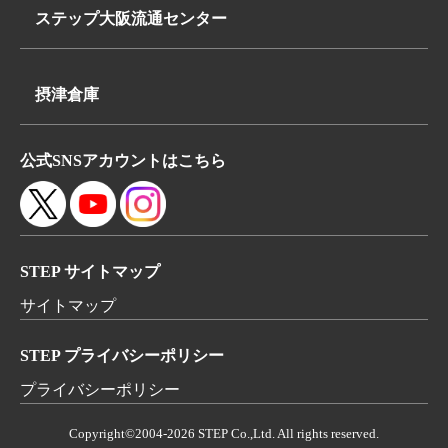
埼玉県八潮市浮塚624-1
FAX:072-648-3312
ステップ大阪流通センター
TEL:
〒569-0062
048-950-8740
大阪府高槻市下田部町2丁目7-2
FAX:048-950-8260
摂津倉庫
TEL:
〒566-0052
072-648-3311
公式SNSアカウントはこちら
大阪府摂津市鳥飼本町4丁目5-19
FAX:072-648-3312
STEP サイトマップ
サイトマップ
STEP プライバシーポリシー
プライバシーポリシー
Copyright©2004-
2026 STEP Co.,Ltd. All rights reserved.