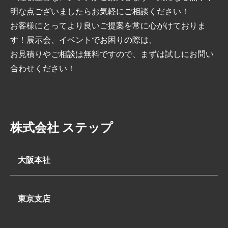
明な点ございましたらお気軽にご相談ください！
お客様にとってより良いご提案を常に心がけておりま
す！展示会、イベントでお困りの際は、
お見積りやご相談は無料ですので、まずは試しにお問い
合わせください！
株式会社 ステップ
大阪本社
〒569-0062
大阪府高槻市下田部町2丁目7-2
東京支店
TEL:
〒340-0835
072-648-3311