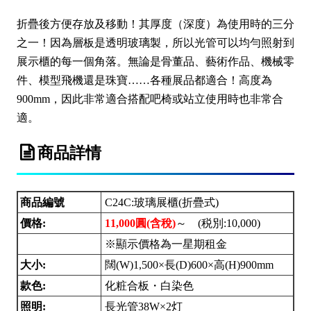
折疊後方便存放及移動！其厚度（深度）為使用時的三分
之一！因為層板是透明玻璃製，所以光管可以均勻照射到
展示櫃的每一個角落。無論是骨董品、藝術作品、機械零
件、模型飛機還是珠寶……各種展品都適合！高度為
900mm，因此非常適合搭配吧椅或站立使用時也非常合
適。
商品詳情
商品編號
C24C:玻璃展櫃(折疊式)
價格:
11,000圓(含稅)
～ (税別:
10,000)
※顯示價格為一星期租金
大小:
闊(W)1,500×長(D)600×高(H)900mm
款色:
化粧合板・白染色
照明:
長光管38W×2灯