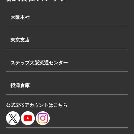
大阪本社
〒569-0062
大阪府高槻市下田部町2丁目7-2
東京支店
TEL:
〒340-0835
072-648-3311
埼玉県八潮市浮塚624-1
FAX:072-648-3312
ステップ大阪流通センター
TEL:
〒569-0062
048-950-8740
大阪府高槻市下田部町2丁目7-2
FAX:048-950-8260
摂津倉庫
TEL:
〒566-0052
072-648-3311
公式SNSアカウントはこちら
大阪府摂津市鳥飼本町4丁目5-19
FAX:072-648-3312