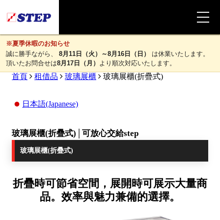
※夏季休暇のお知らせ
誠に勝手ながら、
8月11日（火）～8月16日（日）
は休業いたします。
頂いたお問合せは
8月17日（月）
より順次対応いたします。
首頁
租借品
玻璃展櫃
玻璃展櫃(折疊式)
日本語(Japanese)
玻璃展櫃(折疊式)│可放心交給step
玻璃展櫃(折疊式)
折疊時可節省空間，展開時可展示大量商
品。效率與魅力兼備的選擇。