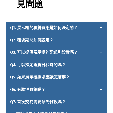
見問題
Q1. 展示櫃的租賃費用是如何決定的？
Q2. 租賃期間如何設定？
A1. 租賃費用根據展示櫃的大小、租賃期間及其他服
務（配送、設置、回收等）而有所不同。具體費用請
Q3. 可以提供展示櫃的配送和設置嗎？
A2. 最短租賃期間為1天，也可進行長期租賃。租賃
請求報價。
超過一週的情況，費用設定將有所不同，請請求報
Q4. 可以指定送貨日和時間嗎？
A3. 是的，我們提供配送、設置、回收服務。有關服
價。
務詳情和費用請咨詢我們。
Q5. 如果展示櫃損壞應該怎麼辦？
A4. 是的，請事先通知我們您希望的送貨日和時間
段。
Q6. 有取消政策嗎？
A5. 如果不幸發生損壞，請立即聯繫我們。我們將根
據損壞情況安排維修費用或更換。
Q7. 首次交易需要預先付款嗎？
A6. 是的，取消訂單有條件限制。如果希望取消訂
單，請盡早聯繫我們。取消訂單可能會產生額外費