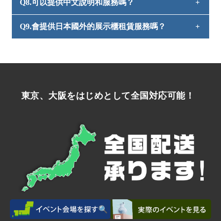
Q8.可以提供中文說明和服務嗎？
A7. 是的，對於新客戶，我們要求首次交易時預先付
用，請事先查看報價單上的合約條款。
款。
Q9.會提供日本國外的展示櫃租賃服務嗎？
A8.我們可以提供普通話和廣東話服務。
A9.我們只提供日本國內服務。
東京、大阪をはじめとして全国対応可能！