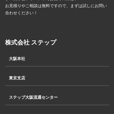
お見積りやご相談は無料ですので、まずは試しにお問い
合わせください！
株式会社 ステップ
大阪本社
〒569-0062
大阪府高槻市下田部町2丁目7-2
東京支店
TEL:
〒340-0835
072-648-3311
埼玉県八潮市浮塚624-1
FAX:072-648-3312
ステップ大阪流通センター
TEL:
〒569-0062
048-950-8740