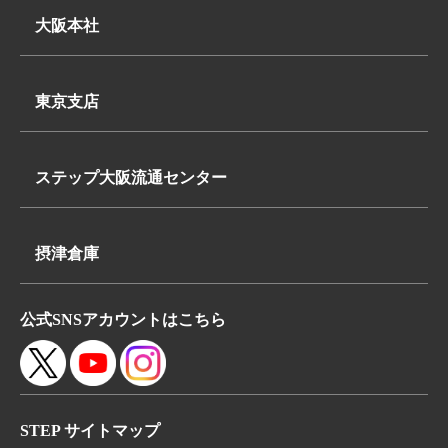
大阪本社
〒569-0062
大阪府高槻市下田部町2丁目7-2
東京支店
TEL:
〒340-0835
072-648-3311
埼玉県八潮市浮塚624-1
FAX:072-648-3312
ステップ大阪流通センター
TEL:
〒569-0062
048-950-8740
大阪府高槻市下田部町2丁目7-2
FAX:048-950-8260
摂津倉庫
TEL:
〒566-0052
072-648-3311
公式SNSアカウントはこちら
大阪府摂津市鳥飼本町4丁目5-19
FAX:072-648-3312
STEP サイトマップ