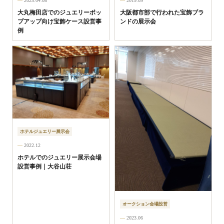
2025.04.08
2019.09
大丸梅田店でのジュエリーポッ
大阪都市部で行われた宝飾ブラ
プアップ向け宝飾ケース設営事
ンドの展示会
例
ホテルジュエリー展示会
2022.12
ホテルでのジュエリー展示会場
設営事例｜大谷山荘
オークション会場設営
2023.06