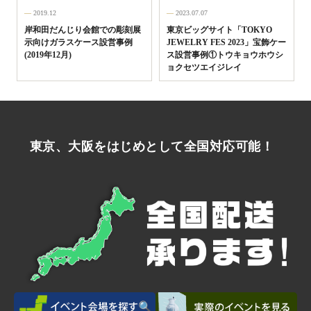
2019.12
2023.07.07
岸和田だんじり会館での彫刻展
東京ビッグサイト「TOKYO
示向けガラスケース設営事例
JEWELRY FES 2023」宝飾ケー
(2019年12月)
ス設営事例①トウキョウホウシ
ョクセツエイジレイ
東京、大阪をはじめとして全国対応可能！