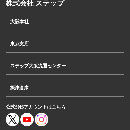
株式会社 ステップ
大阪本社
〒569-0062
大阪府高槻市下田部町2丁目7-2
東京支店
TEL:
〒340-0835
072-648-3311
埼玉県八潮市浮塚624-1
FAX:072-648-3312
ステップ大阪流通センター
TEL:
〒569-0062
048-950-8740
大阪府高槻市下田部町2丁目7-2
FAX:048-950-8260
摂津倉庫
TEL:
〒566-0052
072-648-3311
公式SNSアカウントはこちら
大阪府摂津市鳥飼本町4丁目5-19
FAX:072-648-3312