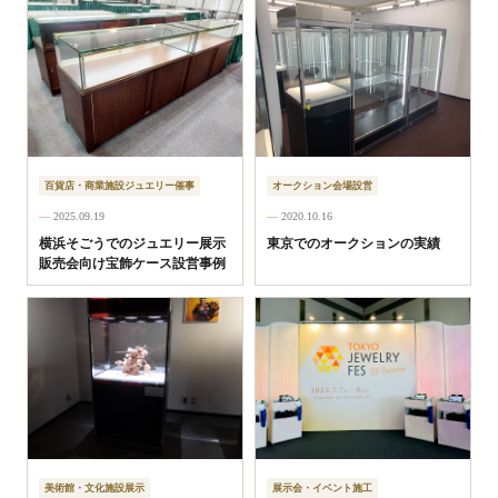
百貨店・商業施設ジュエリー催事
オークション会場設営
2025.09.19
2020.10.16
横浜そごうでのジュエリー展示
東京でのオークションの実績
販売会向け宝飾ケース設営事例
美術館・文化施設展示
展示会・イベント施工